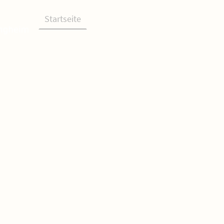
Startseite
Rathaus & Gemeinde
Verei
Bauen und Wohnen