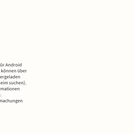
 für Android
d können über
tergeladen
heim suchen).
ormationen
.
ntmachungen