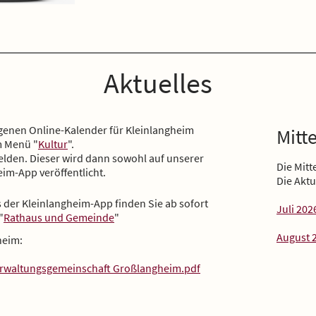
Aktuelles
eigenen Online-Kalender für Kleinlangheim
Mitt
m Menü "
Kultur
".
lden. Dieser wird dann sowohl auf unserer
Die Mitt
im-App veröffentlicht.
Die Akt
der Kleinlangheim-App finden Sie ab sofort
Juli 202
"
Rathaus und Gemeinde
"
August 
heim:
rwaltungsgemeinschaft Großlangheim.pdf