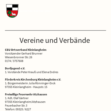
Vereine und Verbände
CSU Ortsverband Kleinlangheim
Vorsitzender Gerhard Brunner
Wiesenbronner Str. 26
0174 / 3757608
Dorfjugend e.V.
1. Vorstände Peter Krauß und Elena Endres
Förderkreis Kirchenburg Kleinlangheim e.V.
1. Bürgermeisterin
Julia Rönninger-Enck
97355 Kleinlangheim - Haupstr. 15
Freiwillige Feuerwehr Atzhausen
1. Kdt. Olaf Gärtner
97355 Kleinlangheim/Atzhausen
Feuerbacher Str. 3
Telefon: 09325 / 6227