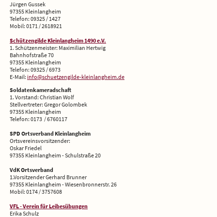
Jürgen Gussek
97355 Kleinlangheim
Telefon: 09325 / 1427
Mobil: 0171 / 2618921
Schützengilde Kleinlangheim 1490 e.V.
1. Schützenmeister: Maximilian Hertwig
Bahnhofstraße 70
97355 Kleinlangheim
Telefon: 09325 / 6973
E-Mail:
info@schuetzengilde-kleinlangheim.de
Soldatenkameradschaft
1. Vorstand:
Christian Wolf
Stellvertreter:
Gregor Golombek
97355 Kleinlangheim
Telefon: 0173 / 6760117
SPD Ortsverband Kleinlangheim
Ortsvereinsvorsitzender:
Oskar Friedel
97355 Kleinlangheim - Schulstraße 20
VdK Ortsverband
1.Vorsitzender Gerhard Brunner
97355 Kleinlangheim - Wiesenbronnerstr. 26
Mobil: 0174 / 3757608
VFL - Verein für Leibesübungen
Erika Schulz