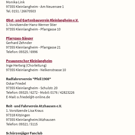
Monika Link
97355 Kleinlangheim - Am Neuensee 1
Tel. 0151 / 26670503
Obst- und Gartenbauverein Kleinlangheim e.V.
1. Vorsitzender Hans-Werner Stier
97355 Kleinlangheim - Pfarrgasse 10
Pfarrgass-Sänger
Gerhard Zehnder
97355 Kleinlangheim - Pfarrgasse 21
Telefon: 09325 / 6996
Posaunenchor Kleinlangheim
Inge Hertwig (Chorleitung)
97355 Kleinlangheim - Nelkenstrasse 10
Radfahrerverein "Pfeil 1908"
Oskar Friedel
97355 Kleinlangheim - Schulstr. 20
Telefon: 09325 / 6272 - Mobil: 0176 / 42823226
E-Mail: o.friedel@t-online.de
Reit- und Fahrverein Atzhausen e.V.
1. Vorsitzende Lisa Kraus
97318 Kitzingen
97355 Kleinlangheim/Atzhausen
Telefon: 09321 / 5115
Schürzenjäger Fanclub